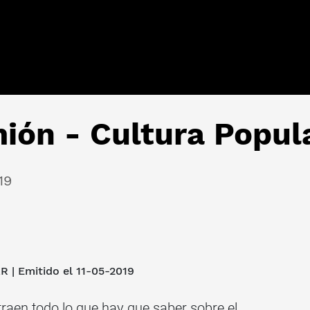
ión - Cultura Popul
19
AR
| Emitido el 11-05-2019
traen todo lo que hay que saber sobre el