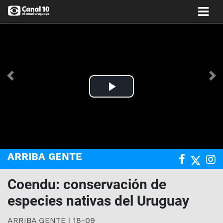
Anterior
Si
Play
Video
ARRIBA GENTE
Coendu: conservación de
especies nativas del Uruguay
ARRIBA GENTE | 18-09