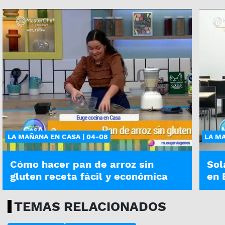
LA MAÑANA EN CASA | 04-08
LA MA
Cómo hacer pan de arroz sin
Sol
gluten receta fácil y económica
en 
TEMAS RELACIONADOS