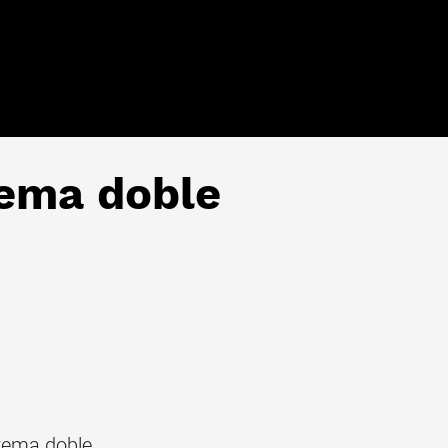
rema doble
rema doble.