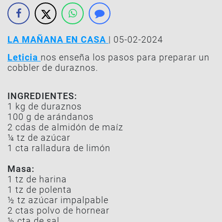
LA MAÑANA EN CASA
| 05-02-2024
Leticia
nos enseña los pasos para preparar un
cobbler de duraznos.
INGREDIENTES:
1 kg de duraznos
100 g de arándanos
2 cdas de almidón de maíz
¼ tz de azúcar
1 cta ralladura de limón
Masa:
1 tz de harina
1 tz de polenta
½ tz azúcar impalpable
2 ctas polvo de hornear
½ cta de sal