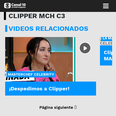
CLIPPER MCH C3
VIDEOS RELACIONADOS
LA MAÑ
Clip
MAS
MASTERCHEF CELEBRITY
¡Despedimos a Clipper!
Página siguiente