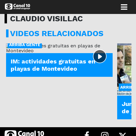
CLAUDIO VISILLAC
VIDEOS RELACIONADOS
ARRIBA GENTE
IM: actividades gratuitas en
playas de Montevideo
ARRIBA
Junt
de j