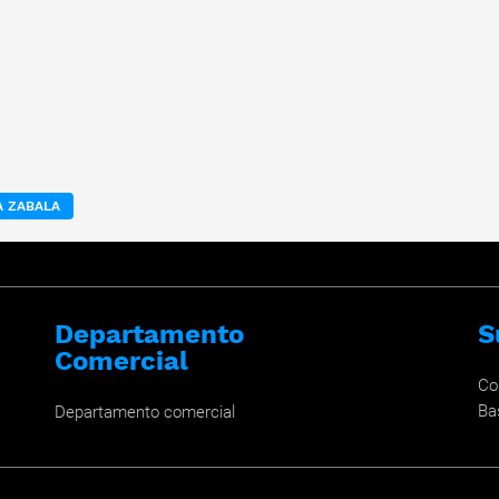
A ZABALA
Departamento
S
Comercial
Co
Ba
Departamento comercial