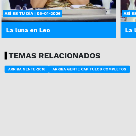
ASÍ ES TU DÍA | 05-01-2026
ASÍ E
La luna en Leo
La 
TEMAS RELACIONADOS
ARRIBA GENTE-2016
ARRIBA GENTE CAPÍTULOS COMPLETOS