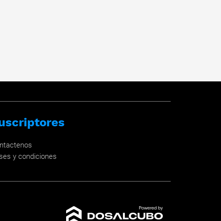
uscriptores
ntactenos
ses y condiciones