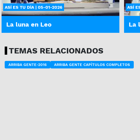
ASÍ ES TU DÍA | 05-01-2026
ASÍ E
La luna en Leo
La 
TEMAS RELACIONADOS
ARRIBA GENTE-2016
ARRIBA GENTE CAPÍTULOS COMPLETOS