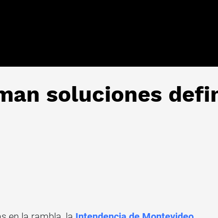
aman soluciones defin
as en la rambla, la
Intendencia de Montevideo