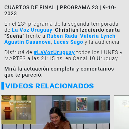
CUARTOS DE FINAL | PROGRAMA 23 | 9-10-
2023
En el 23º programa de la segunda temporada
de
La Voz Uruguay
,
Christian Izquierdo canta
"Sueña"
frente a
Ruben Rada
,
Valeria Lynch
,
Agustín Casanova
,
Lucas Sugo
y la audiencia.
Disfrutá de
#LaVozUruguay
todos los LUNES y
MARTES a las 21:15 hs. en Canal 10 Uruguay.
Mirá la actuación completa y comentamos
que te pareció.
VIDEOS RELACIONADOS