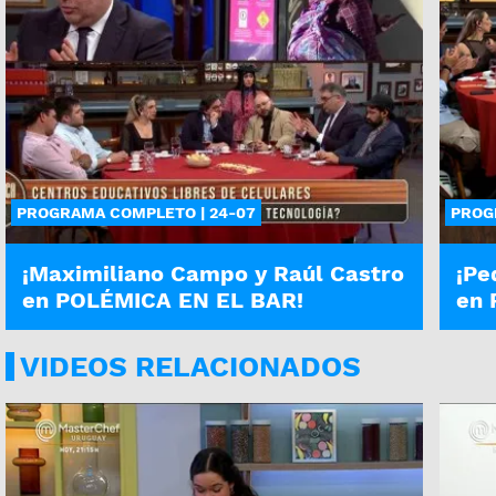
PROGRAMA COMPLETO | 24-07
PROG
¡Maximiliano Campo y Raúl Castro
¡Pe
en POLÉMICA EN EL BAR!
en 
VIDEOS RELACIONADOS