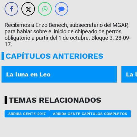
Recibimos a Enzo Benech, subsecretario del MGAP,
para hablar sobre el inicio de chipeado de perros,
obligatorio a partir del 1 de octubre. Bloque 3. 28-09-
17.
CAPÍTULOS ANTERIORES
ASÍ ES TU DÍA | 05-01-2026
ASÍ E
La luna en Leo
La 
TEMAS RELACIONADOS
ARRIBA GENTE-2017
ARRIBA GENTE CAPÍTULOS COMPLETOS