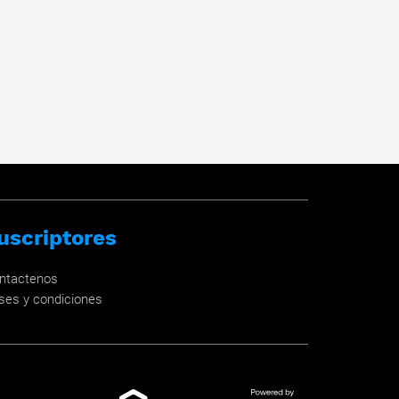
uscriptores
ntactenos
ses y condiciones