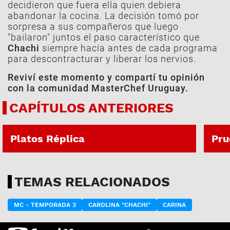
decidieron que fuera ella quien debiera
abandonar la cocina. La decisión tomó por
sorpresa a sus compañeros que luego
"bailaron" juntos el paso característico que
Chachi
siempre hacía antes de cada programa
para descontracturar y liberar los nervios.
Reviví este momento y compartí tu opinión
con la comunidad MasterChef Uruguay.
CAPÍTULOS ANTERIORES
PROG. 32 | 06-08-2026
PROG.
Platos Réplica
Pru
TEMAS RELACIONADOS
MC - TEMPORADA 3
CAROLINA "CHACHI"
CARINA