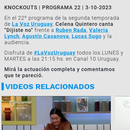
KNOCKOUTS | PROGRAMA 22 | 3-10-2023
En el 22º programa de la segunda temporada
de
La Voz Uruguay
,
Celena Quintero canta
"Dijiste no"
frente a
Ruben Rada
,
Valeria
Lynch
,
Agustín Casanova
,
Lucas Sugo
y la
audiencia.
Disfrutá de
#LaVozUruguay
todos los LUNES y
MARTES a las 21:15 hs. en Canal 10 Uruguay.
Mirá la actuación completa y comentamos
que te pareció.
VIDEOS RELACIONADOS