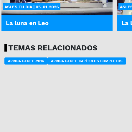
ASÍ ES TU DÍA | 05-01-2026
ASÍ E
La luna en Leo
La 
TEMAS RELACIONADOS
ARRIBA GENTE-2016
ARRIBA GENTE CAPÍTULOS COMPLETOS