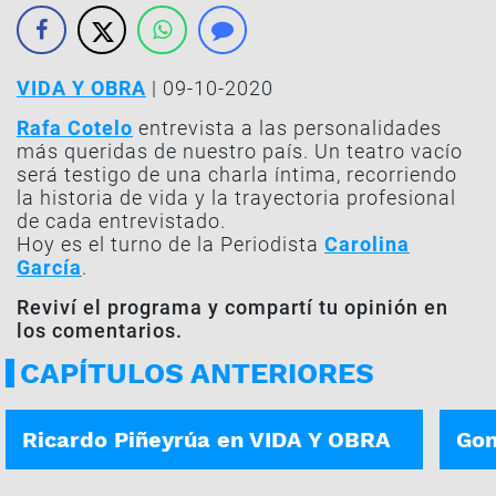
VIDA Y OBRA
| 09-10-2020
Rafa Cotelo
entrevista a las personalidades
más queridas de nuestro país. Un teatro vacío
será testigo de una charla íntima, recorriendo
la historia de vida y la trayectoria profesional
de cada entrevistado.
Hoy es el turno de la Periodista
Carolina
García
.
Reviví el programa y compartí tu opinión en
los comentarios.
CAPÍTULOS ANTERIORES
VIDA Y OBRA | 23-10
VIDA 
Ricardo Piñeyrúa en VIDA Y OBRA
Gon