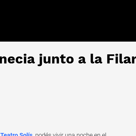
necia junto a la Fil
l
Teatro Solís
, podés vivir una noche en el