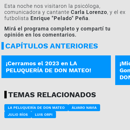
Esta noche nos visitaron la psicóloga,
comunicadora y cantante
Carla Lorenzo
, y el ex
futbolista
Enrique "Pelado" Peña
.
Mirá el programa completo y compartí tu
opinión en los comentarios.
CAPÍTULOS ANTERIORES
PROGRAMA COMPLETO
PROG
¡Cerramos el 2023 en LA
¡Mi
PELUQUERÍA DE DON MATEO!
Gon
DO
TEMAS RELACIONADOS
LA PELUQUERÍA DE DON MATEO
ÁLVARO NAVIA
JULIO RÍOS
LUIS ORPI