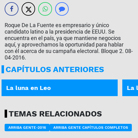
Roque De La Fuente es empresario y único
candidato latino a la presidencia de EEUU. Se
encuentra en el país, ya que mantiene negocios
aquí, y aprovechamos la oportunidad para hablar
con él acerca de su campaña electoral. Bloque 2. 08-
04-2016.
CAPÍTULOS ANTERIORES
ASÍ ES TU DÍA | 05-01-2026
ASÍ E
La luna en Leo
La 
TEMAS RELACIONADOS
ARRIBA GENTE-2016
ARRIBA GENTE CAPÍTULOS COMPLETOS