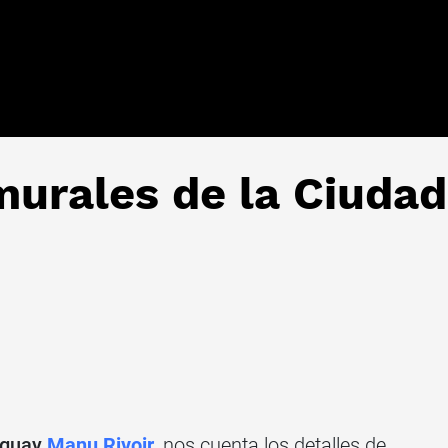
urales de la Ciudad
uguay
Manu Rivoir
, nos cuenta los detalles de