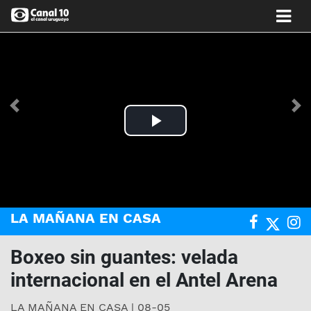
Anterior
Si
Play
Video
LA MAÑANA EN CASA
Boxeo sin guantes: velada
internacional en el Antel Arena
LA MAÑANA EN CASA | 08-05