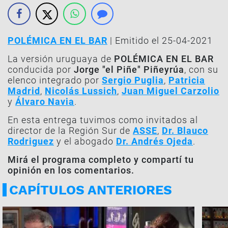
POLÉMICA EN EL BAR
| Emitido el 25-04-2021
La versión uruguaya de
POLÉMICA EN EL BAR
conducida por
Jorge "el Piñe" Piñeyrúa
, con su
elenco integrado por
Sergio Puglia
,
Patricia
Madrid
,
Nicolás Lussich
,
Juan Miguel Carzolio
y
Álvaro Navia
.
En esta entrega tuvimos como invitados al
director de la Región Sur de
ASSE
,
Dr. Blauco
Rodriguez
y el abogado
Dr. Andrés Ojeda
.
Mirá el programa completo y compartí tu
opinión en los comentarios.
CAPÍTULOS ANTERIORES