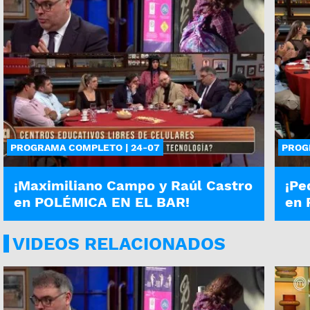
PROGRAMA COMPLETO | 24-07
PROG
¡Maximiliano Campo y Raúl Castro
¡Pe
en POLÉMICA EN EL BAR!
en 
VIDEOS RELACIONADOS