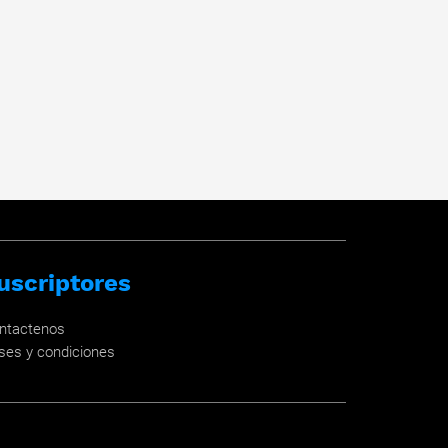
uscriptores
ntactenos
ses y condiciones