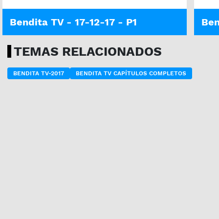
Bendita TV - 17-12-17 - P1
Ben
TEMAS RELACIONADOS
BENDITA TV-2017
BENDITA TV CAPÍTULOS COMPLETOS