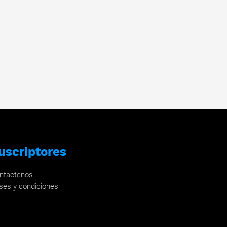
uscriptores
ntactenos
ses y condiciones