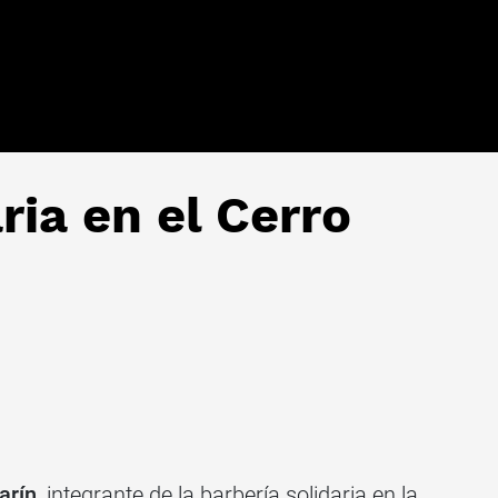
ria en el Cerro
arín
, integrante de la barbería solidaria en la