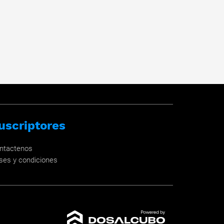
uscriptores
ntactenos
ses y condiciones