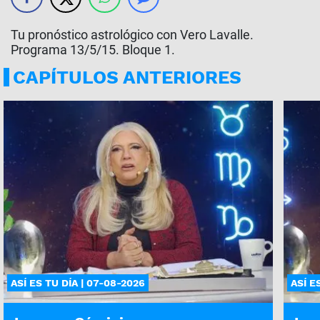
Tu pronóstico astrológico con Vero Lavalle.
Programa 13/5/15. Bloque 1.
CAPÍTULOS ANTERIORES
ASÍ ES TU DÍA | 07-08-2026
ASÍ E