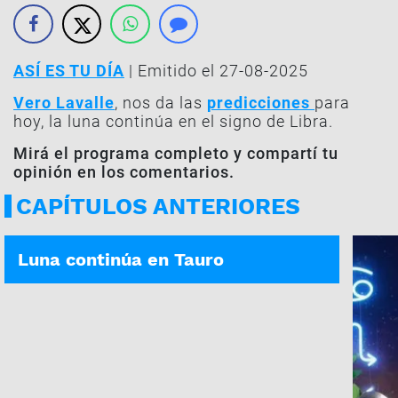
ASÍ ES TU DÍA
| Emitido el 27-08-2025
Vero Lavalle
, nos da las
predicciones
para
hoy, la luna continúa en el signo de Libra.
Mirá el programa completo y compartí tu
opinión en los comentarios.
CAPÍTULOS ANTERIORES
ASÍ ES TU DÍA | 06-08-2026
Luna continúa en Tauro