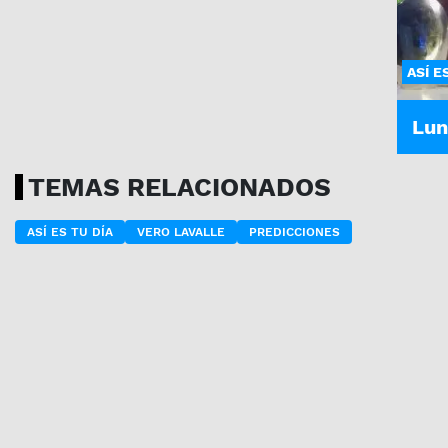
ASÍ E
Lun
TEMAS RELACIONADOS
ASÍ ES TU DÍA
VERO LAVALLE
PREDICCIONES