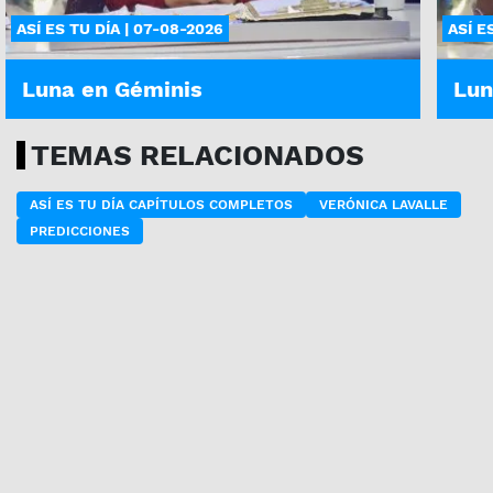
ASÍ ES TU DÍA | 07-08-2026
ASÍ E
Luna en Géminis
Lun
TEMAS RELACIONADOS
ASÍ ES TU DÍA CAPÍTULOS COMPLETOS
VERÓNICA LAVALLE
PREDICCIONES