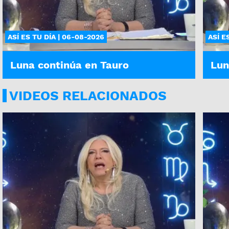
ASÍ ES TU DÍA | 06-08-2026
ASÍ E
Luna continúa en Tauro
Lun
VIDEOS RELACIONADOS