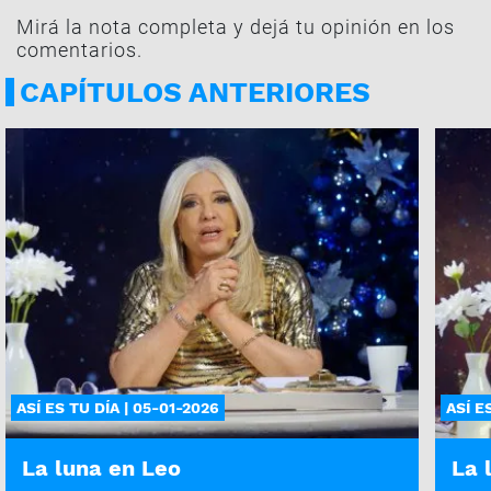
Mirá la nota completa y dejá tu opinión en los
comentarios.
CAPÍTULOS ANTERIORES
ASÍ ES TU DÍA | 05-01-2026
ASÍ E
La luna en Leo
La 