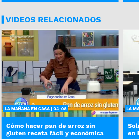
VIDEOS RELACIONADOS
LA MAÑANA EN CASA | 04-08
LA MA
Cómo hacer pan de arroz sin
Sol
gluten receta fácil y económica
en 