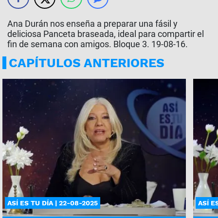
Ana Durán nos enseña a preparar una fásil y
deliciosa Panceta braseada, ideal para compartir el
fin de semana con amigos. Bloque 3. 19-08-16.
CAPÍTULOS ANTERIORES
ASÍ ES TU DÍA | 22-08-2025
ASÍ E