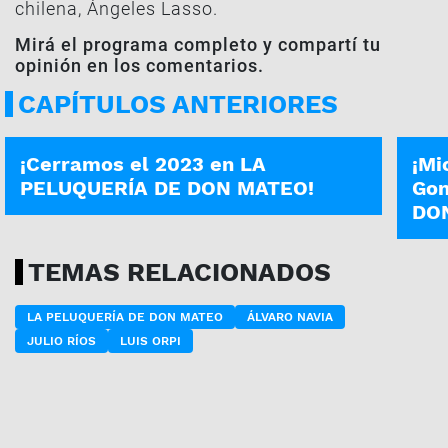
chilena,
Ángeles Lasso
.
Mirá el programa completo y compartí tu
opinión en los comentarios.
CAPÍTULOS ANTERIORES
PROGRAMA COMPLETO
PROG
¡Cerramos el 2023 en LA
¡Mi
PELUQUERÍA DE DON MATEO!
Gon
DO
TEMAS RELACIONADOS
LA PELUQUERÍA DE DON MATEO
ÁLVARO NAVIA
JULIO RÍOS
LUIS ORPI