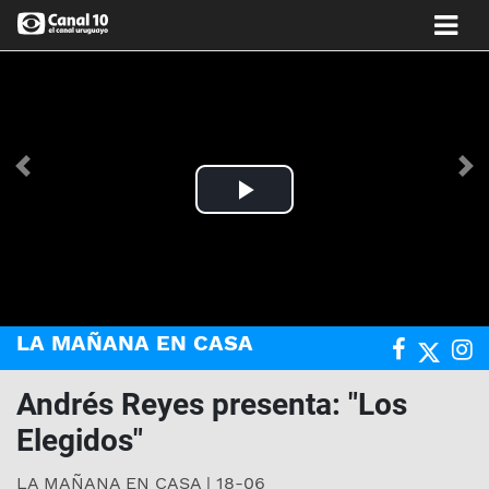
Anterior
Si
Play
Video
LA MAÑANA EN CASA
Andrés Reyes presenta: "Los
Elegidos"
LA MAÑANA EN CASA | 18-06