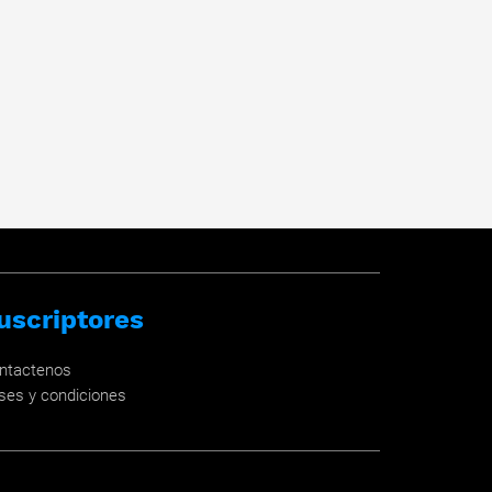
uscriptores
ntactenos
ses y condiciones