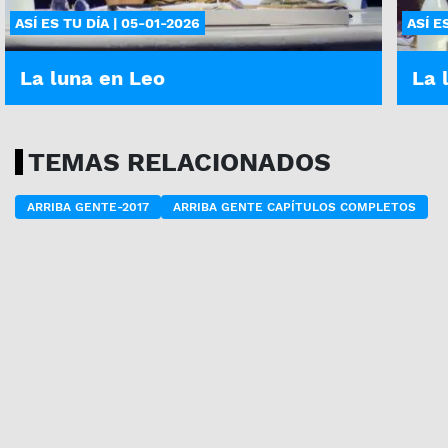
ASÍ ES TU DÍA | 05-01-2026
ASÍ E
La luna en Leo
La 
TEMAS RELACIONADOS
ARRIBA GENTE-2017
ARRIBA GENTE CAPÍTULOS COMPLETOS