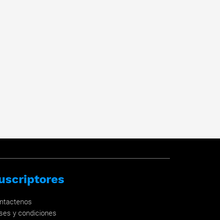
uscriptores
ntactenos
ses y condiciones