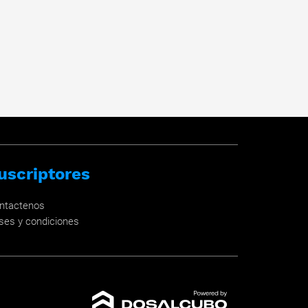
uscriptores
ntactenos
ses y condiciones