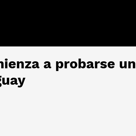
mienza a probarse u
guay