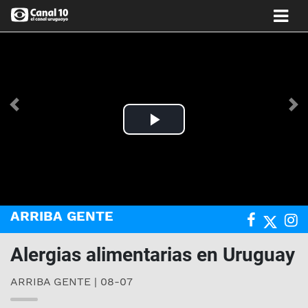
Anterior
Si
Play
Video
ARRIBA GENTE
Alergias alimentarias en Uruguay
ARRIBA GENTE | 08-07