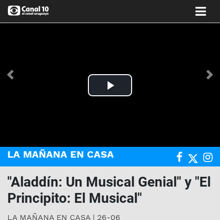
Anterior
Si
Play
Video
LA MAÑANA EN CASA
"Aladdín: Un Musical Genial" y "El
Principito: El Musical"
LA MAÑANA EN CASA | 26-06