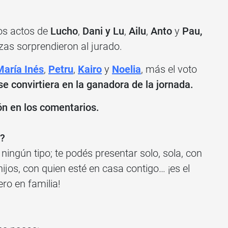
os actos de
Lucho
,
Dani y Lu
,
Ailu
,
Anto
y
Pau,
zas sorprendieron al jurado.
María Inés
,
Petru
,
Kairo
y
Noelia
, más el voto
e convirtiera en la ganadora de la jornada.
ón en los comentarios.
?
ningún tipo; te podés presentar solo, sola, con
jos, con quien esté en casa contigo… ¡es el
o en familia!