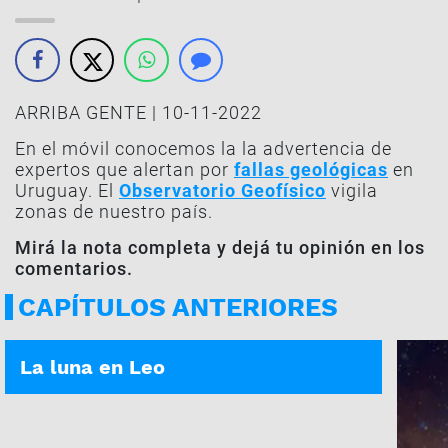
ARRIBA GENTE | 10-11-2022
En el móvil conocemos la la advertencia de
expertos que alertan por
fallas geológicas
en
Uruguay. El
Observatorio Geofísico
vigila
zonas de nuestro país.
Mirá la nota completa y dejá tu opinión en los
comentarios.
CAPÍTULOS ANTERIORES
ASÍ ES TU DÍA | 05-01-2026
La luna en Leo