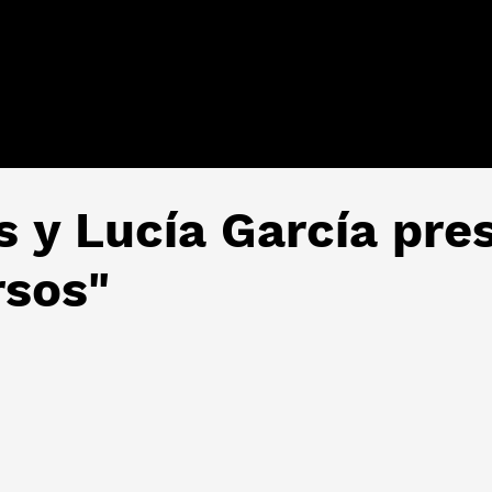
s y Lucía García pre
rsos"