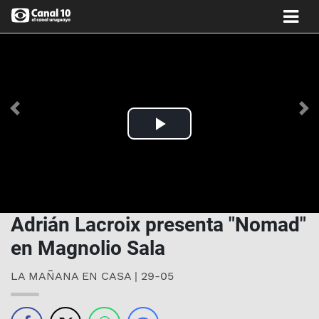
Anterior
Si
Play
Video
Adrián Lacroix presenta "Nomad"
en Magnolio Sala
LA MAÑANA EN CASA | 29-05