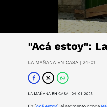
"Acá estoy": L
LA MAÑANA EN CASA | 24-01
LA MAÑANA EN CASA
| 24-01-2023
En "
Acá estoy
", el segmento donde
Pa