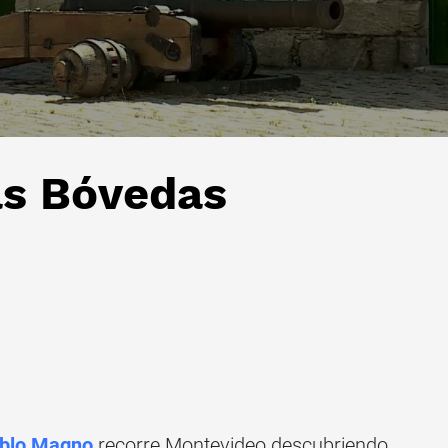
as Bóvedas
blo Magno
recorre Montevideo descubriendo